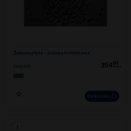
Żeliwna płyta – ścianka kominkowa
00
354
Cena (zł):
brutto
Do koszyka