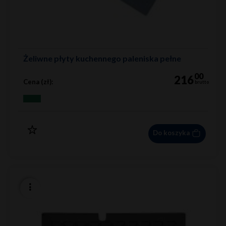
Żeliwne płyty kuchennego paleniska pełne
00
216
Cena (zł):
brutto
Do koszyka