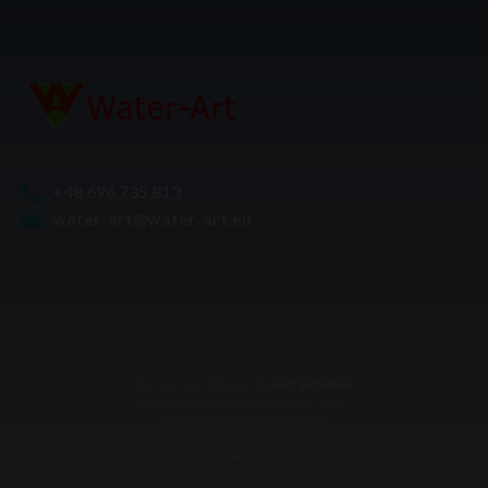
+48 696 735 813
water-art@water-art.eu
© Copyright 2024-2026
Patryk Bobko
| Kosynierów Gdyńskich 49 A / 4 , 82-
300 Elbląg | Wszelkie prawa
zastrzeżone | Projekt i realizacja
LabSQL