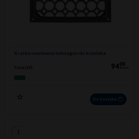
Kratka nawiewna heksagon do kominka
00
94
Cena (zł):
brutto
Do koszyka