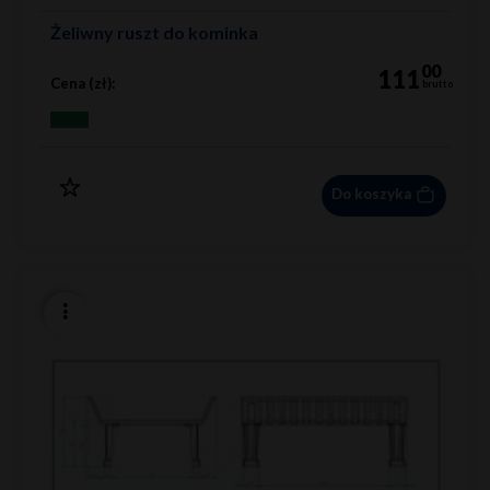
Żeliwny ruszt do kominka
00
111
Cena (zł):
brutto
Do koszyka