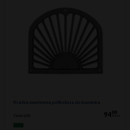
Kratka nawiewna półkolista do kominka
00
94
Cena (zł):
brutto