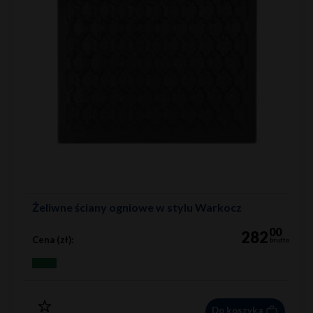
Żeliwne ściany ogniowe w stylu Warkocz
00
282
Cena (zł):
brutto
Do koszyka