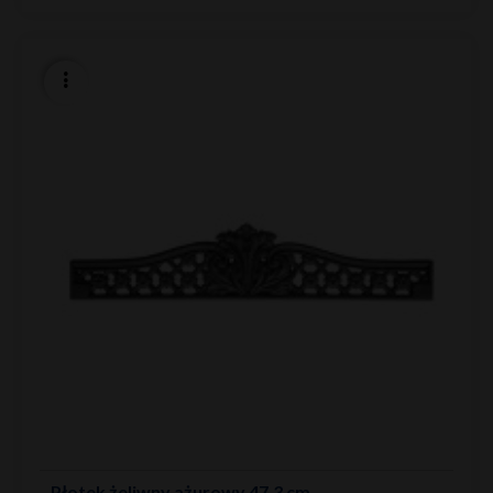
Płotek żeliwny ażurowy 47,3 cm