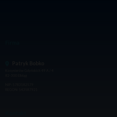
Firma
Patryk Bobko
Kosynierów Gdyńskich 49 A / 4
82-300
Elbląg
NIP: 5783182579
REGON: 543587921
Kontakt