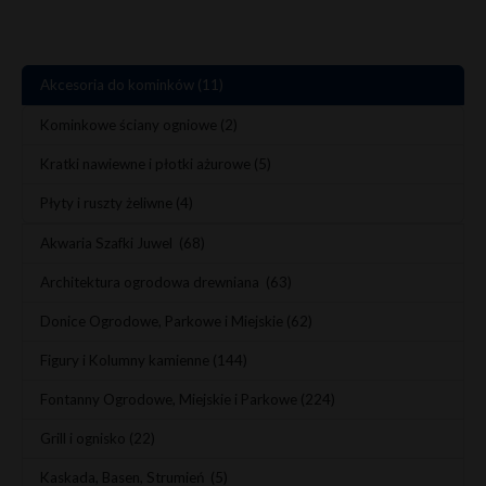
Akcesoria do kominków
(11)
Kominkowe ściany ogniowe
(2)
Kratki nawiewne i płotki ażurowe
(5)
Płyty i ruszty żeliwne
(4)
Akwaria Szafki Juwel
(68)
Architektura ogrodowa drewniana
(63)
Donice Ogrodowe, Parkowe i Miejskie
(62)
Figury i Kolumny kamienne
(144)
Fontanny Ogrodowe, Miejskie i Parkowe
(224)
Grill i ognisko
(22)
Kaskada, Basen, Strumień
(5)