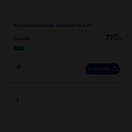
Płotek kominkowy ażurowy 54,3 cm
00
77
Cena (zł):
brutto
Do koszyka