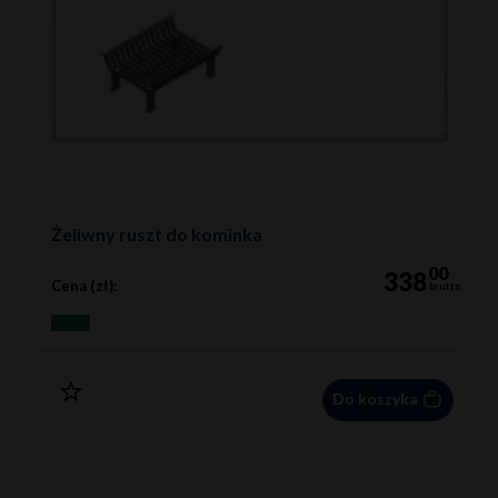
Żeliwny ruszt do kominka
00
338
Cena (zł):
brutto
Do koszyka