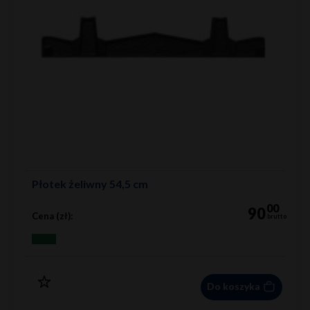
Płotek żeliwny 54,5 cm
00
90
Cena (zł):
brutto
Do koszyka