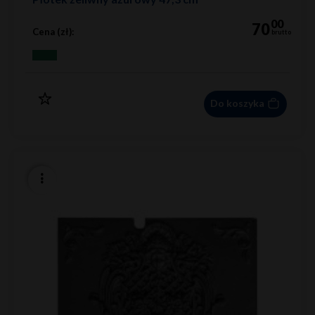
00
70
Cena (zł):
brutto
Do koszyka