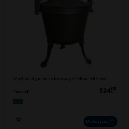
Myśliwski garnek obozowy z żeliwa 6 litrów
00
524
Cena (zł):
brutto
Do koszyka