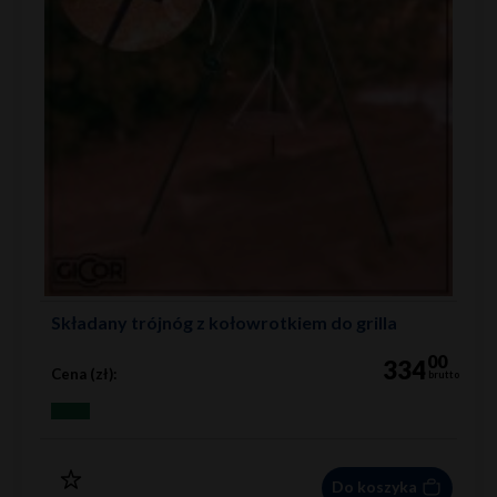
Składany trójnóg z kołowrotkiem do grilla
00
334
Cena (zł):
brutto
Do koszyka