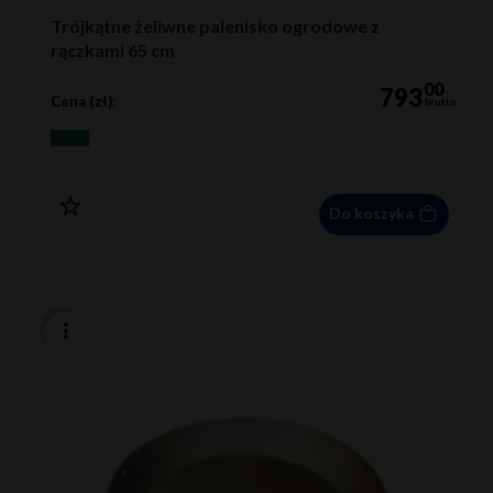
Trójkątne żeliwne palenisko ogrodowe z
rączkami 65 cm
00
793
Cena (zł):
brutto
Do koszyka