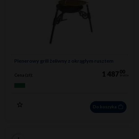
Plenerowy grill żeliwny z okrągłym rusztem
00
1 487
Cena (zł):
brutto
Do koszyka