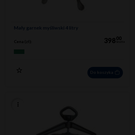
Mały garnek myśliwski 4 litry
00
398
Cena (zł):
brutto
Do koszyka