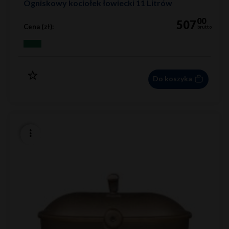
Ogniskowy kociołek łowiecki 11 Litrów
00
507
Cena (zł):
brutto
Do koszyka