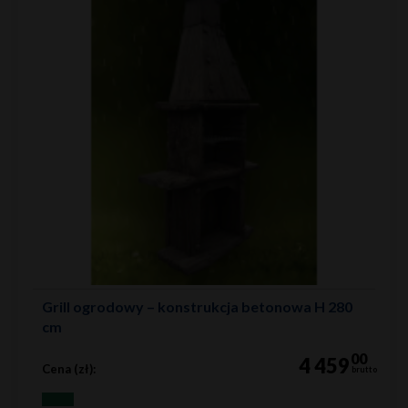
Grill ogrodowy – konstrukcja betonowa H 280
cm
00
4 459
Cena (zł):
brutto