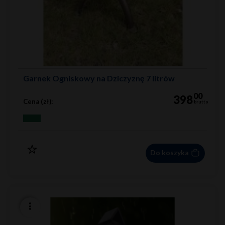
Garnek Ogniskowy na Dziczyznę 7 litrów
00
398
Cena (zł):
brutto
Do koszyka