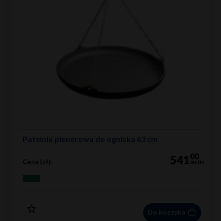
Patelnia plenerowa do ogniska 63 cm
00
541
Cena (zł):
brutto
Do koszyka