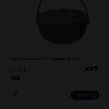
Biwakowy Kociołek Cygański 6 litrów
00
308
Cena (zł):
brutto
Do koszyka