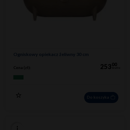
Ogniskowy opiekacz żeliwny 30 cm
00
253
Cena (zł):
brutto
Do koszyka