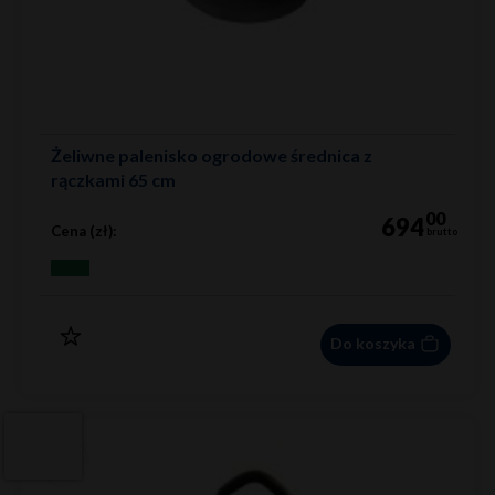
Żeliwne palenisko ogrodowe średnica z
rączkami 65 cm
00
694
Cena (zł):
brutto
Do koszyka