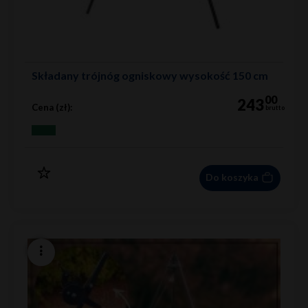
Składany trójnóg ogniskowy wysokość 150 cm
00
243
Cena (zł):
brutto
Do koszyka