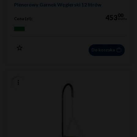
Plenerowy Garnek Węgierski 12 litrów
00
453
Cena (zł):
brutto
Do koszyka